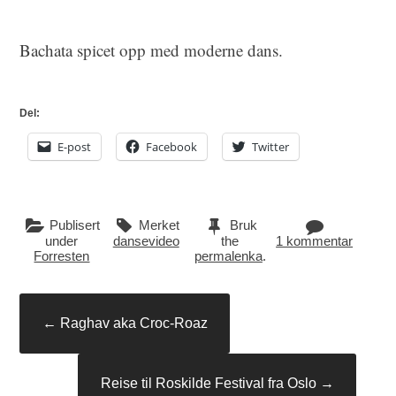
Bachata spicet opp med moderne dans.
Del:
E-post
Facebook
Twitter
Publisert
Merket
Bruk
under
dansevideo
the
1 kommentar
Forresten
permalenka
.
Innleggsnavigasjon
←
Raghav aka Croc-Roaz
Reise til Roskilde Festival fra Oslo
→