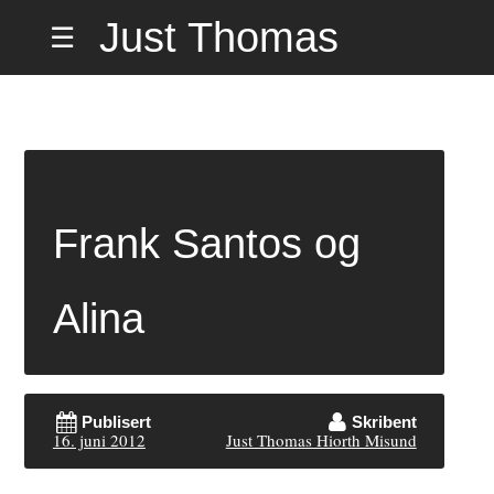
Hopp
Just Thomas
☰
til
innholdet
Hiorth Misund
på Hemmelig
Frank Santos og
Adresse
Alina
Publisert
Skribent
16. juni 2012
Just Thomas Hiorth Misund