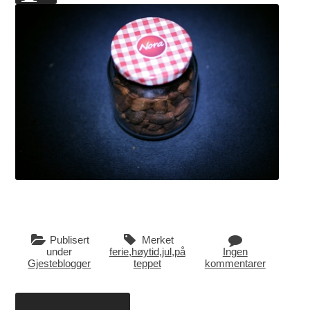
Publisert
Merket
under
ferie
,
høytid
,
jul
,
på
Ingen
Gjesteblogger
teppet
kommentarer