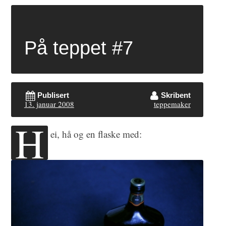
På teppet #7
Publisert
Skribent
13. januar 2008
teppemaker
H
ei, hå og en flaske med: