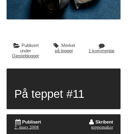
Publisert
Merket
under
på teppet
1 kommentar
Gjesteblogger
På teppet #11
Publisert
Skribent
2. mars 2008
teppemaker