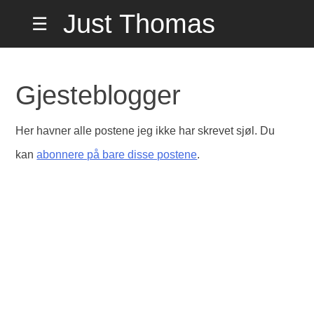
Hopp
Just Thomas
☰
til
innholdet
Hiorth Misund
Gjesteblogger
på Hemmelig
Her havner alle postene jeg ikke har skrevet sjøl. Du
kan
abonnere på bare disse postene
.
Adresse