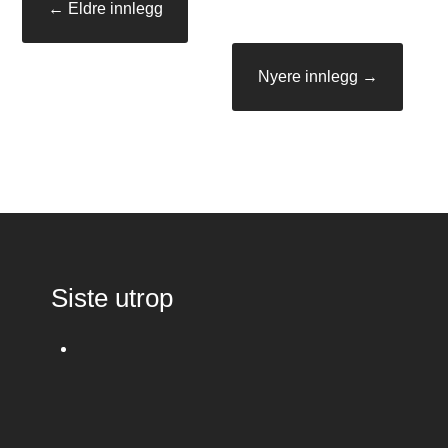
Innleggsnavigasjon
←
Eldre innlegg
Nyere innlegg
→
Siste utrop