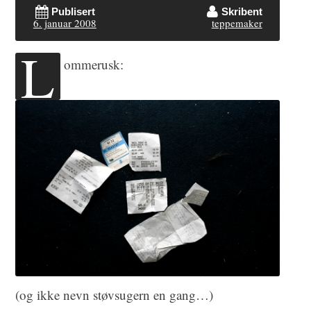
Publisert
Skribent
6. januar 2008
teppemaker
L
ommerusk:
(og ikke nevn støvsugern en gang…)