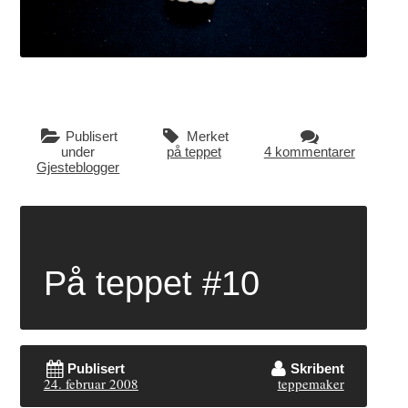
Publisert
Merket
under
på teppet
4 kommentarer
Gjesteblogger
På teppet #10
Publisert
Skribent
24. februar 2008
teppemaker