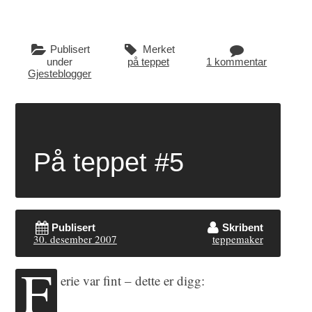
Publisert
Merket
under
på teppet
1 kommentar
Gjesteblogger
På teppet #5
Publisert
Skribent
30. desember 2007
teppemaker
F
erie var fint – dette er digg: