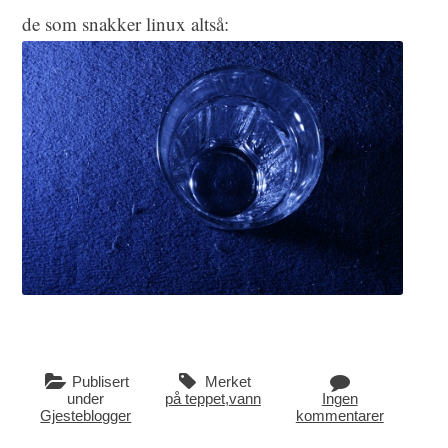
de som snakker linux altså:
Publisert
Merket
under
på teppet
,
vann
Ingen
Gjesteblogger
kommentarer