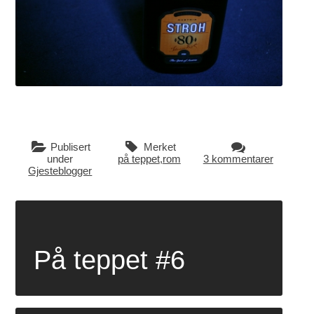
Publisert
Merket
under
på teppet
,
rom
3 kommentarer
Gjesteblogger
På teppet #6