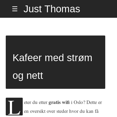
Hopp
Just Thomas
☰
til
innholdet
Hiorth Misund
på Hemmelig
Kafeer med strøm
Adresse
og nett
L
gratis wifi
eter du etter
i Oslo? Dette er
en oversikt over steder hvor du kan få