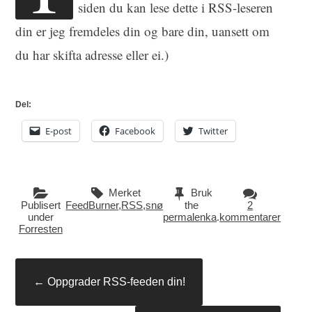
siden du kan lese dette i RSS-leseren
din er jeg fremdeles din og bare din, uansett om
du har skifta adresse eller ei.)
Del:
E-post
Facebook
Twitter
Merket
Bruk
Publisert
FeedBurner
,
RSS
,
snø
the
2
under
permalenka
.
kommentarer
Forresten
Innleggsnavigasjon
←
Oppgrader RSS-feeden din!