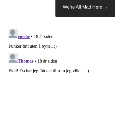
We’re All Mad Here
→