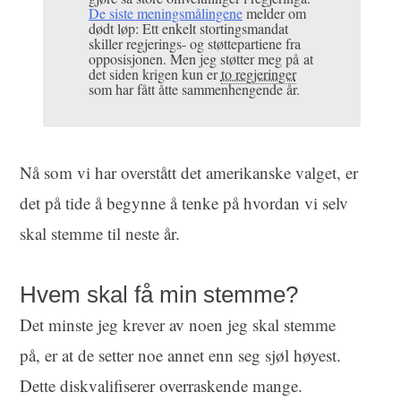
De siste meningsmålingene
melder om
dødt løp: Ett enkelt stortingsmandat
skiller regjerings- og støttepartiene fra
opposisjonen. Men jeg støtter meg på at
det siden krigen kun er
to regjeringer
som har fått åtte sammenhengende år.
Nå som vi har overstått det amerikanske valget, er
det på tide å begynne å tenke på hvordan vi selv
skal stemme til neste år.
Hvem skal få min stemme?
Det minste jeg krever av noen jeg skal stemme
på, er at de setter noe annet enn seg sjøl høyest.
Dette diskvalifiserer overraskende mange.