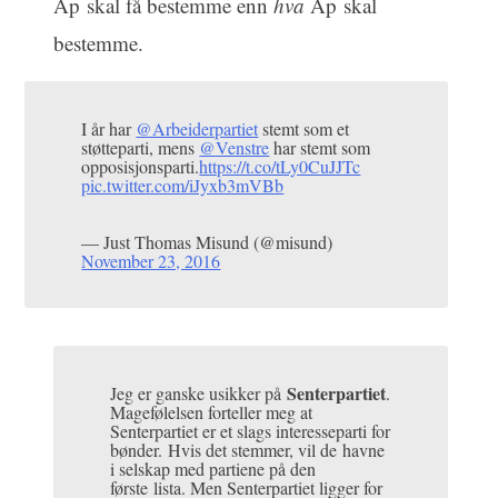
Ap skal få bestemme enn
hva
Ap skal
bestemme.
I år har
@Arbeiderpartiet
stemt som et
støtteparti, mens
@Venstre
har stemt som
opposisjonsparti.
https://t.co/tLy0CuJJTc
pic.twitter.com/iJyxb3mVBb
— Just Thomas Misund (@misund)
November 23, 2016
Senterpartiet
Jeg er ganske usikker på
.
Magefølelsen forteller meg at
Senterpartiet er et slags interesseparti for
bønder. Hvis det stemmer, vil de havne
i selskap med partiene på den
første lista. Men Senterpartiet ligger for