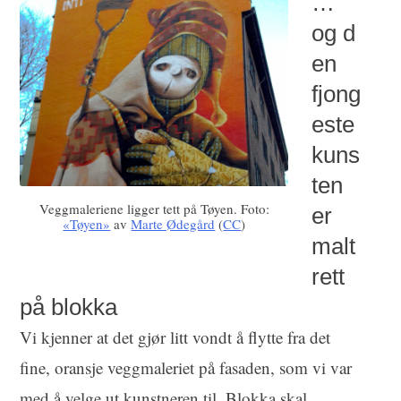
…
og d
en
fjong
este
kuns
ten
Veggmaleriene ligger tett på Tøyen. Foto:
er
«Tøyen»
av
Marte Ødegård
(
CC
)
malt
rett
på blokka
Vi kjenner at det gjør litt vondt å flytte fra det
fine, oransje veggmaleriet på fasaden, som vi var
med å velge ut kunstneren til. Blokka skal