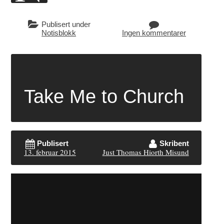
Publisert under
Notisblokk
Ingen kommentarer
Take Me to Church
Publisert
Skribent
13. februar 2015
Just Thomas Hiorth Misund