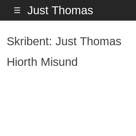
Hopp
Just Thomas
☰
til
innholdet
Hiorth Misund
Skribent:
Just Thomas
på Hemmelig
Hiorth Misund
Adresse