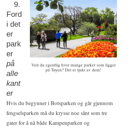
9.
Ford
i det
er
park
er
på
Veit du egentlig hvor mange parker som ligger
på Tøyen? Det er tjukt av dem!
alle
kant
er
Hvis du begynner i Botsparken og går gjennom
fengselsparken må du krysse noe sånt som tre
gater for å nå både Kampenparken og