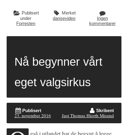
Publisert
Merket
under
dansevideo
Ingen
Forresten
kommentarer
Nå begynner vårt
eget valgsirkus
Publisert
Skribent
23. november 2016
Just Thomas Hiorth Misund
gså i utlandet har de begynt å legge