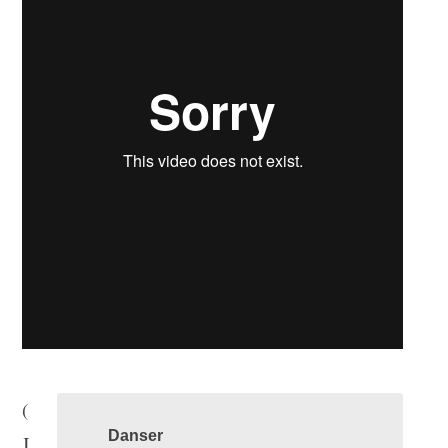
(
Danser
J