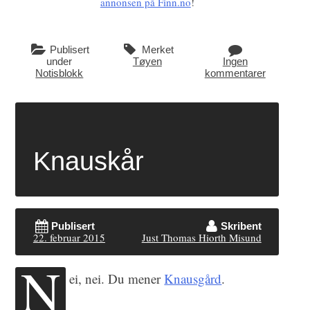
annonsen på Finn.no
!
Publisert
Merket
under
Tøyen
Ingen
Notisblokk
kommentarer
Knauskår
Publisert
Skribent
22. februar 2015
Just Thomas Hiorth Misund
N
ei, nei. Du mener
Knausgård
.