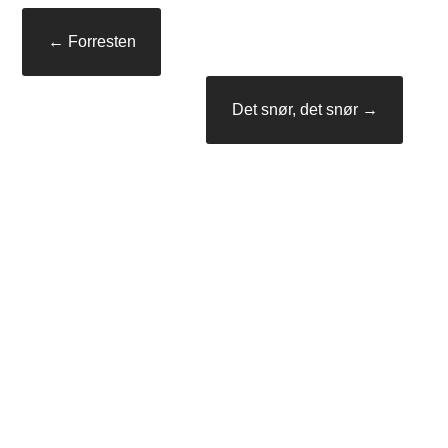
Innleggsnavigasjon
←
Forresten
Det snør, det snør
→