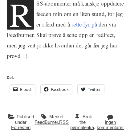
R
SS-abonnenter må kanskje oppdatere
feeden min om en liten stund, for jeg
er i ferd med å
sette fyr på
den via
Feedburner. Skal prøve å sette opp en redirect,
men jeg veit jo ikke hvordan det går før jeg har
prøvd =)
Del:
E-post
Facebook
Twitter
Publisert
Merket
Bruk
under
FeedBurner
,
RSS
the
Ingen
Forresten
permalenka
.
kommentarer