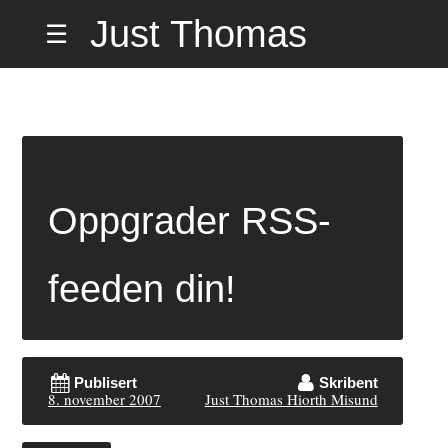
Hopp
Just Thomas
☰
til
innholdet
Hiorth Misund
på Hemmelig
Oppgrader RSS-
Adresse
feeden din!
Publisert
Skribent
8. november 2007
Just Thomas Hiorth Misund