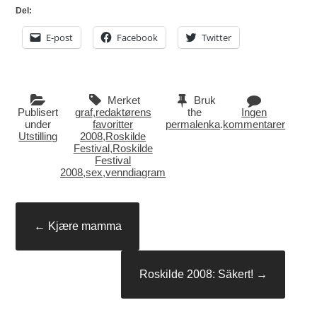
Del:
E-post
Facebook
Twitter
Merket
Bruk
Publisert
graf
,
redaktørens
the
Ingen
under
favoritter
permalenka
.
kommentarer
Utstilling
2008
,
Roskilde
Festival
,
Roskilde
Festival
2008
,
sex
,
venndiagram
Innleggsnavigasjon
←
Kjære mamma
Roskilde 2008: Säkert!
→