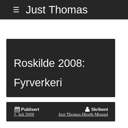
Hopp
Just Thomas
☰
til
innholdet
Hiorth Misund
på Hemmelig
Roskilde 2008:
Adresse
Fyrverkeri
Publisert
Skribent
3. juli 2008
Just Thomas Hiorth Misund