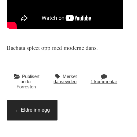
Bachata spicet opp med moderne dans.
Publisert
Merket
under
dansevideo
1 kommentar
Forresten
Innleggsnavigasjon
←
Eldre innlegg