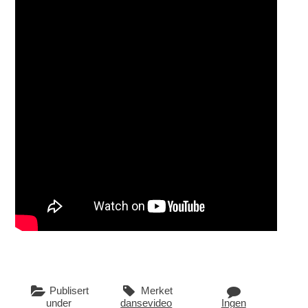
Publisert
Merket
under
dansevideo
Ingen