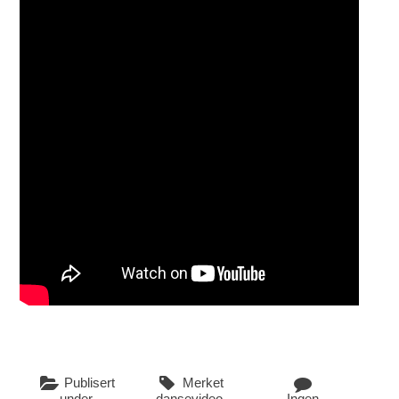
Publisert
Merket
under
dansevideo
Ingen