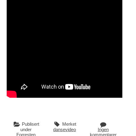
Publisert
Merket
under
dansevideo
Ingen
Forresten
kommentarer