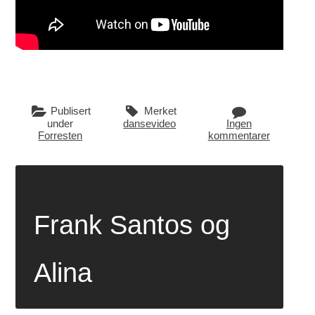
Publisert
Merket
under
dansevideo
Ingen
Forresten
kommentarer
Frank Santos og
Alina