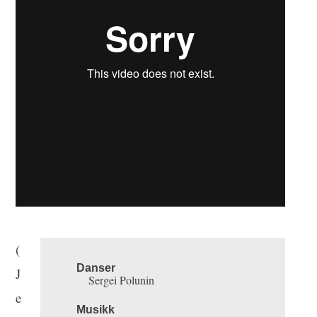
(
Danser
J
Sergei Polunin
e
Musikk