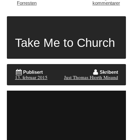
Forresten
kommentarer
Take Me to Church
Publisert
Skribent
13. februar 2015
Just Thomas Hiorth Misund