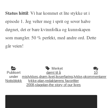
Status hittil
: Vi har kommet et lite stykke ut i
episode 1. Jeg velter meg i sprit og sover halve
døgnet, det er bare kvinnfolka og kunnskapen
som mangler. 50 % perfekt, med andre ord. Dette
går veien!
Merket
Publisert
dømt til å
10
under
mislykkes
,
drøm
,
livet
,
livserfaring
,
lykke
,
o
kommentarer
Notisblokk
lykke
,
plan
,
redaktørens favoritter
2008
,
slagplan
,
the story of our lives