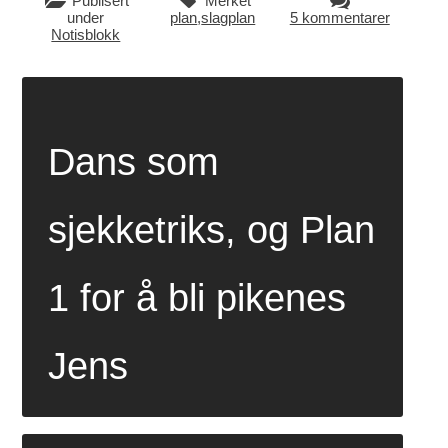
Publisert
Merket
under
plan
,
slagplan
5 kommentarer
Notisblokk
Dans som
sjekketriks, og Plan
1 for å bli pikenes
Jens