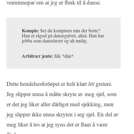
venninnepar om at
jeg
er flink til å danse.
Kompis:
Ser du kompisen min der borte?
Han er rågod på dansegulvet, altså.
Han har
jobba som danselærer og alt mulig.
Arbitrær jente:
Iiik *dån*
Dette hendelsesforløpet er helt klart
litt
greiere
.
Jeg slipper unna å måtte skryte av meg sjøl, som
er det jeg liker aller dårligst med sjekking, men
jeg slipper ikke unna skryten i seg sjøl.
En del av
meg liker å tro at jeg syns det er flaut å være