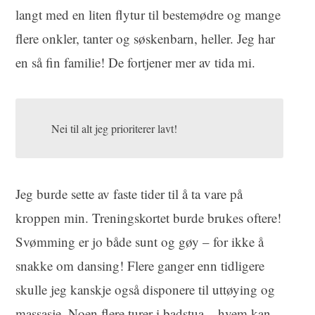
langt med en liten flytur til bestemødre og mange
flere onkler, tanter og søskenbarn, heller. Jeg har
en så fin familie! De fortjener mer av tida mi.
Nei til alt jeg prioriterer lavt!
Jeg burde sette av faste tider til å ta vare på
kroppen min. Treningskortet burde brukes oftere!
Svømming er jo både sunt og gøy – for ikke å
snakke om dansing! Flere ganger enn tidligere
skulle jeg kanskje også disponere til uttøying og
massasje. Noen flere turer i badstua – hvem kan