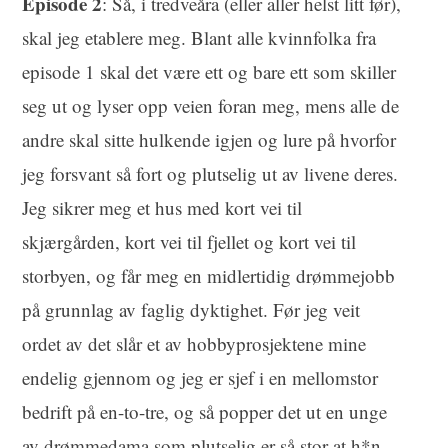
Episode 2
: Så, i tredveåra (eller aller helst litt før),
skal jeg etablere meg. Blant alle kvinnfolka fra
episode 1 skal det være ett og bare ett som skiller
seg ut og lyser opp veien foran meg, mens alle de
andre skal sitte hulkende igjen og lure på hvorfor
jeg forsvant så fort og plutselig ut av livene deres.
Jeg sikrer meg et hus med kort vei til
skjærgården, kort vei til fjellet og kort vei til
storbyen, og får meg en midlertidig drømmejobb
på grunnlag av faglig dyktighet. Før jeg veit
ordet av det slår et av hobbyprosjektene mine
endelig gjennom og jeg er sjef i en mellomstor
bedrift på en-to-tre, og så popper det ut en unge
av drømmedama som plutselig er så stor at h*n