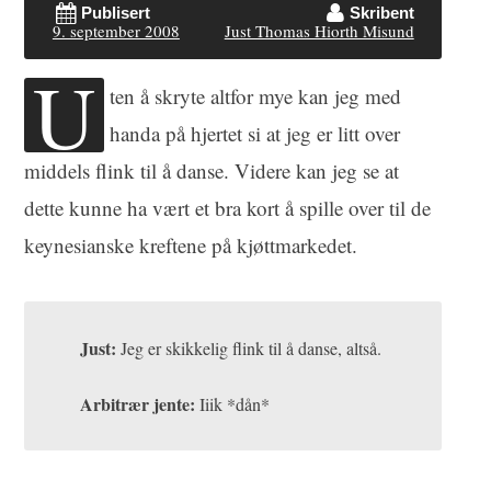
Publisert
Skribent
9. september 2008
Just Thomas Hiorth Misund
U
ten å skryte altfor mye
kan jeg med
handa på hjertet si at jeg er
litt
over
middels flink til å danse. Videre kan jeg se at
dette kunne ha vært et bra kort å spille over til de
keynesianske
kreftene på kjøttmarkedet.
Just:
Jeg er skikkelig flink til å danse, altså.
Arbitrær jente:
Iiik *dån*