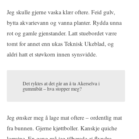
Jeg skulle gjerne vaska klær oftere. Feid gulv,
bytta akvarievann og vanna planter. Rydda unna
rot og gamle gjenstander. Latt stuebordet være
tomt for annet enn ukas Teknisk Ukeblad, og
aldri hatt et støvkorn innen synsvidde.
Det ryktes at det går an å ta Akerselva i
gummibåt – hva stopper meg?
Jeg ønsker meg å lage mat oftere – ordentlig mat
fra bunnen. Gjerne kjøttboller. Kanskje quiche
lorraine. En gang må jeg tilberede ei flyndre.