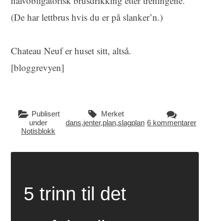
halvobligatorisk brusdrikking etter treningene.
(De har lettbrus hvis du er på slanker’n.)
Chateau Neuf er huset sitt, altså.
[bloggrevyen]
Publisert
Merket
under
dans
,
jenter
,
plan
,
slagplan
6 kommentarer
Notisblokk
5 trinn til det