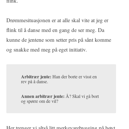
flink.
Drømmesituasjonen
er at alle skal vite at jeg er
flink til å danse med en gang de ser meg. Da
kunne de jentene som setter pris på sånt komme
og snakke med meg på eget initiativ.
Arbitrær jente:
Han der borte er visst en
rev på å danse.
Annen arbitrær jente:
Å? Skal vi gå bort
og spørre om de vil?
Her trenger vi altså litt merkevarebygging på høyt