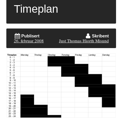
Timeplan
Publisert
Skribent
26. februar 2008
Just Thomas Hiorth Misund