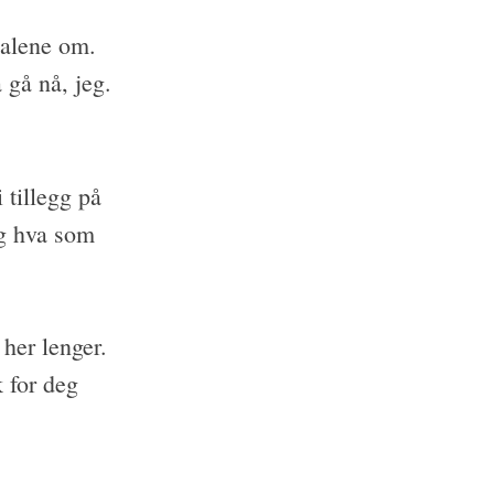
 alene om.
 gå nå, jeg.
 tillegg på
eg hva som
 her lenger.
 for deg