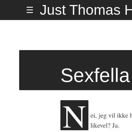
Hopp
Just Thomas H
☰
til
innholdet
Sexfella
N
ei, jeg vil ikke
likevel? Ja.