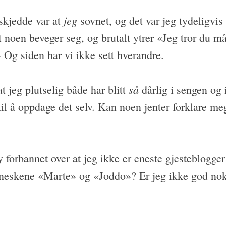
jeg
skjedde var at
sovnet, og det var jeg tydeligvis
t noen beveger seg, og brutalt ytrer «Jeg tror du må
 Og siden har vi ikke sett hverandre.
så
t jeg plutselig både har blitt
dårlig i sengen og i
e til å oppdage det selv. Kan noen jenter forklare m
y forbannet over at jeg ikke er eneste gjesteblogger
eskene «Marte» og «Joddo»? Er jeg ikke god nok