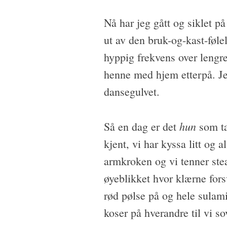
Nå har jeg gått og siklet på
ut av den bruk-og-kast-føle
hyppig frekvens over lengre 
henne med hjem etterpå. Je
dansegulvet.
hun
Så en dag er det
som t
kjent, vi har kyssa litt og a
armkroken og vi tenner ste
øyeblikket hvor klærne fors
rød pølse på og hele sulami
koser på hverandre til vi so