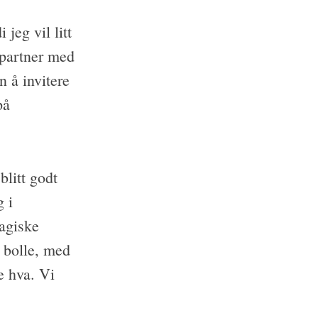
jeg vil litt
xpartner med
n å invitere
på
blitt godt
g i
magiske
k bolle, med
e hva. Vi