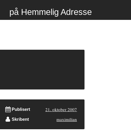
på Hemmelig Adresse
21. oktober 2007
Publisert
maximilian
Skribent