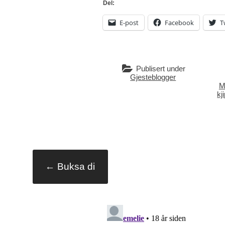
Del:
E-post
Facebook
T
Publisert under
Gjesteblogger
M
kji
Innleggsna
←
Buksa di