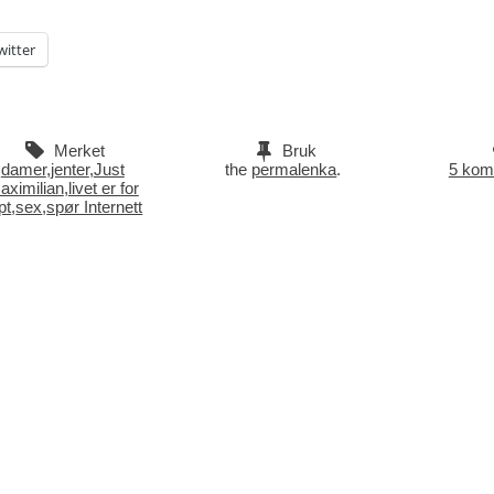
witter
Merket
Bruk
damer
,
jenter
,
Just
the
permalenka
.
5 kom
aximilian
,
livet er for
pt
,
sex
,
spør Internett
vigasjon