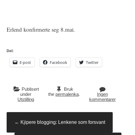
Erlend konfirmerte seg 8.mai.
Del:
E-post
Facebook
Twitter
Publisert
Bruk
under
the
permalenka
.
Ingen
Utstilling
kommentarer
Innleggsnavigasjon
←
Kjipere blogging: Lenkene som forsvant