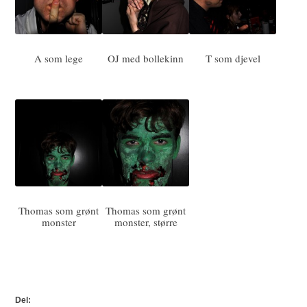
A som lege
OJ med bollekinn
T som djevel
Thomas som grønt
Thomas som grønt
monster
monster, større
Del: