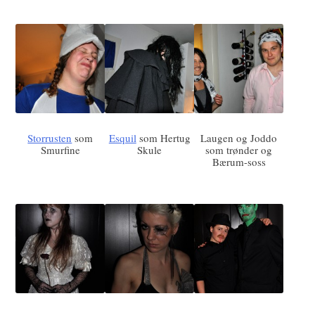
Storrusten
som
Esquil
som Hertug
Laugen og Joddo
Smurfine
Skule
som trønder og
Bærum-soss