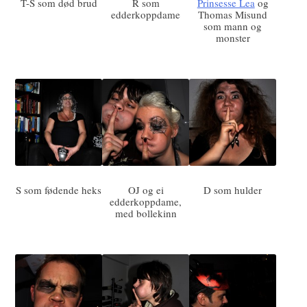
T-S som død brud
R som
Prinsesse Lea
og
edderkoppdame
Thomas Misund
som mann og
monster
S som fødende heks
OJ og ei
D som hulder
edderkoppdame,
med bollekinn