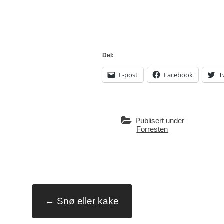
Del:
E-post
Facebook
T
Publisert under
Forresten
Innleggsna
←
Snø eller kake