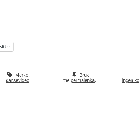
witter
Merket
Bruk
dansevideo
the
permalenka
.
Ingen k
vigasjon