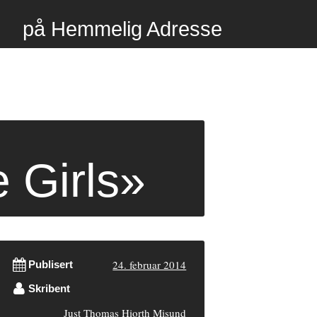
på Hemmelig Adresse
 Girls»
24. februar 2014
Publisert
Skribent
Just Thomas Hiorth Misund