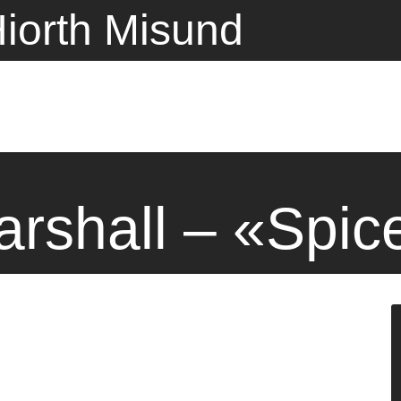
iorth Misund
rshall – «Spice