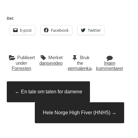
Del:
E-post
Facebook
Twitter
Publisert
Merket
Bruk
under
dansevideo
the
Ingen
Forresten
permalenka
.
kommentarer
Innleggsnavigasjon
←
En tale om talen for damene
Hele Norge High Fiver (HNH5)
→