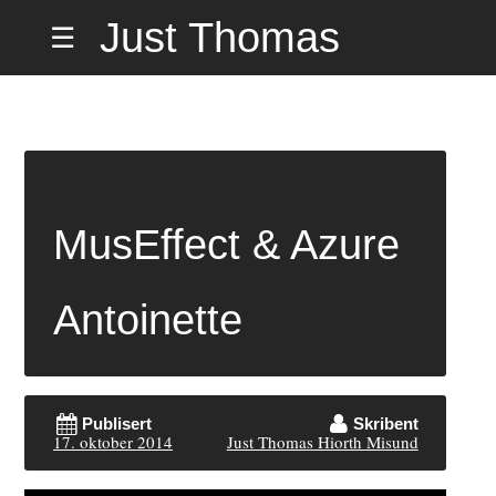
Hopp
Just Thomas
☰
til
innholdet
Hiorth Misund
på Hemmelig
MusEffect & Azure
Adresse
Antoinette
Publisert
Skribent
17. oktober 2014
Just Thomas Hiorth Misund