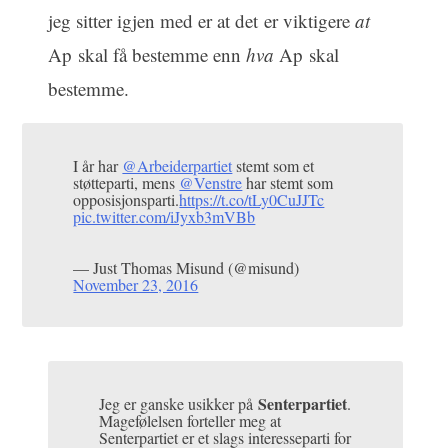
jeg sitter igjen med er at det er viktigere
at
Ap skal få bestemme enn
hva
Ap skal
bestemme.
I år har
@Arbeiderpartiet
stemt som et
støtteparti, mens
@Venstre
har stemt som
opposisjonsparti.
https://t.co/tLy0CuJJTc
pic.twitter.com/iJyxb3mVBb
— Just Thomas Misund (@misund)
November 23, 2016
Senterpartiet
Jeg er ganske usikker på
.
Magefølelsen forteller meg at
Senterpartiet er et slags interesseparti for