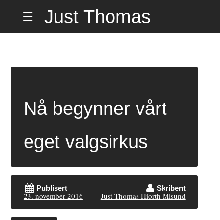
Hopp
Just Thomas
☰
til
innholdet
Hiorth Misund
på Hemmelig
Nå begynner vårt
Adresse
eget valgsirkus
Publisert
Skribent
23. november 2016
Just Thomas Hiorth Misund