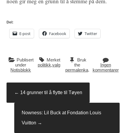
noen gir meg en grunn til å stemme på dem.
Del:
E-post
Facebook
Twitter
Publisert
Merket
Bruk
under
politikk
,
valg
the
Ingen
Notisblokk
permalenka
.
kommentarer
Innleggsnavigasjon
←
14 grunner til å flytte til Tøyen
Nowness: Lil Buck at Fondation Louis
Vuitton
→