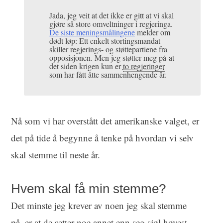
Jada, jeg veit at det ikke er gitt at vi skal
gjøre så store omveltninger i regjeringa.
De siste meningsmålingene
melder om
dødt løp: Ett enkelt stortingsmandat
skiller regjerings- og støttepartiene fra
opposisjonen. Men jeg støtter meg på at
det siden krigen kun er
to regjeringer
som har fått åtte sammenhengende år.
Nå som vi har overstått det amerikanske valget, er
det på tide å begynne å tenke på hvordan vi selv
skal stemme til neste år.
Hvem skal få min stemme?
Det minste jeg krever av noen jeg skal stemme
på, er at de setter noe annet enn seg sjøl høyest.