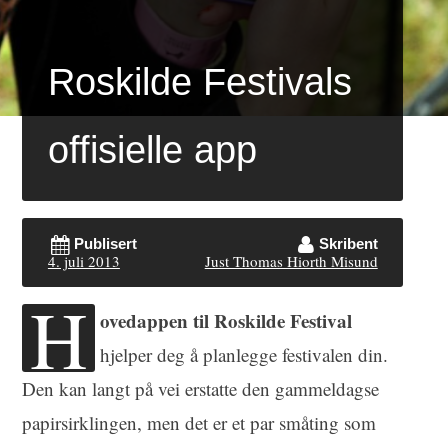
Roskilde Festivals
offisielle app
Publisert
Skribent
4. juli 2013
Just Thomas Hiorth Misund
H
ovedappen til Roskilde Festival
hjelper deg å planlegge festivalen din.
Den kan langt på vei erstatte den gammeldagse
papirsirklingen, men det er et par småting som