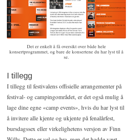
Det er enkelt å få oversikt over både hele
konsertprogrammet, og bare de konsertene du har lyst til å
se.
I tillegg
I tillegg til festivalens offisielle arrangementer på
festival- og campingområdet, er det også mulig å
lage dine egne «camp events», hvis du har lyst til
å invitere alle kjente og ukjente på fenalårfest,
bursdagssex eller virkelighetens versjon av Finn
Willy. Dette er vel og bra, men det hadde vært