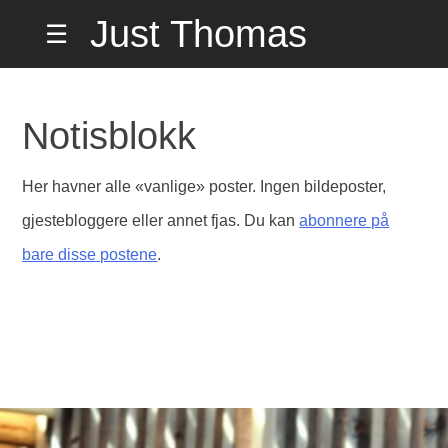
Hopp
Just Thomas
☰
til
innholdet
Hiorth Misund
Notisblokk
på Hemmelig
Her havner alle «vanlige» poster. Ingen bildeposter,
gjestebloggere eller annet fjas. Du kan
abonnere på
Adresse
bare disse postene
.