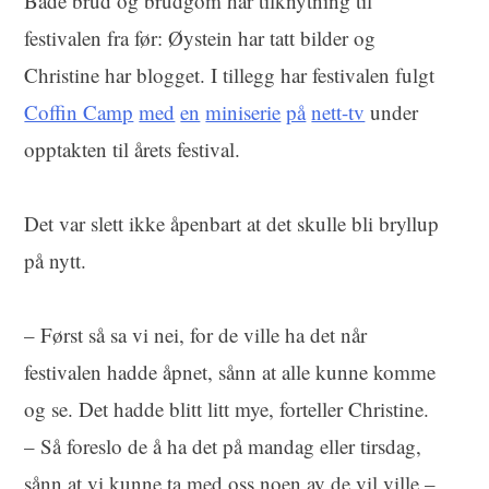
Både brud og brudgom har tilknytning til
festivalen fra før: Øystein har tatt bilder og
Christine har blogget. I tillegg har festivalen fulgt
Coffin Camp
med
en
miniserie
på
nett-tv
under
opptakten til årets festival.
Det var slett ikke åpenbart at det skulle bli bryllup
på nytt.
– Først så sa vi nei, for de ville ha det når
festivalen hadde åpnet, sånn at alle kunne komme
og se. Det hadde blitt litt mye, forteller Christine.
– Så foreslo de å ha det på mandag eller tirsdag,
sånn at vi kunne ta med oss noen av de vil ville –