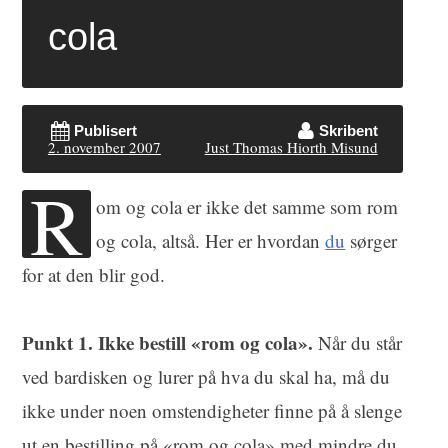
cola
Publisert
Skribent
2. november 2007
Just Thomas Hiorth Misund
R
om og cola er ikke det samme som rom
og cola, altså. Her er hvordan
du
sørger
for at den blir god.
Punkt 1. Ikke bestill «rom og cola».
Når du står
ved bardisken og lurer på hva du skal ha, må du
ikke under noen omstendigheter finne på å slenge
ut en bestilling på «rom og cola» med mindre du