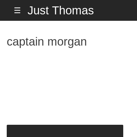
Hopp
Just Thomas
☰
til
innholdet
Hiorth Misund
captain morgan
på Hemmelig
Adresse