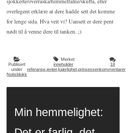
sjokkerte/overraska/himmelfalne/skuffa, eller
overlegent erklære at dere hadde sett det komme
for lenge sida. Hva veit vi? Uansett er dere pent
nødt til å venne dere til tanken. ;)
Merket
Publisert
inneholder
18
under
referanse
,
jenter
,
kjærlighet
,
prinsessen
kommentarer
Notisblokk
Min hemmelighet:
Det er farlig, det