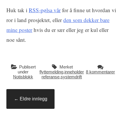
Huk tak i
RSS-pølsa vår
for å finne ut hvordan vi
ror i land prosjektet, eller
den som dekker bare
mine poster
hvis du er sær eller jeg er kul eller
noe sånt.
Publisert
Merket
under
flyttemelding
,
inneholder
8 kommentarer
Notisblokk
referanse
,
systemdrift
Innleggsnavigasjon
←
Eldre innlegg