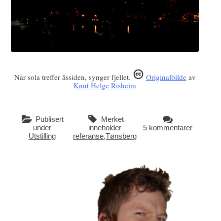
Når sola treffer åssiden, synger fjellet.
Originalbilde
av
Knut Helge Risheim
Publisert
Merket
under
inneholder
5 kommentarer
Utstilling
referanse
,
Tønsberg