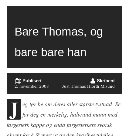
Bare Thomas, og
bare bare han
Publisert
Skribent
2. november 2008
Just Thomas Hiorth Misund
J
eg tør be om deres aller største tystnad. Se
for deg en merkelig, halvrund mann med
fargesterk kappe og enda fargesterkere svorsk
aksent for å få mest ut av den kvasihøytidelige