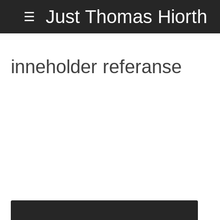
Hopp
Just Thomas Hiorth
☰
til
innholdet
Misund
på Hemmelig
inneholder referanse
Adresse