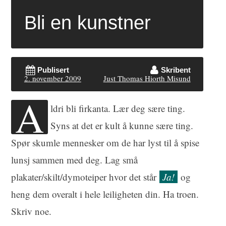
Bli en kunstner
Publisert
Skribent
2. november 2009
Just Thomas Hiorth Misund
A
ldri bli firkanta. Lær deg sære ting.
Syns at det er kult å kunne sære ting.
Spør skumle mennesker om de har lyst til å spise
lunsj sammen med deg. Lag små
plakater/skilt/dymoteiper hvor det står
Ja!
og
heng dem overalt i hele leiligheten din. Ha troen.
Skriv noe.