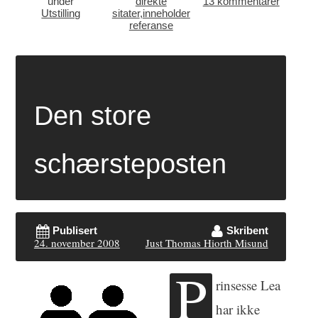
under
direkte
13 kommentarer
Utstilling
sitater
,
inneholder
referanse
Den store
schærsteposten
Publisert
Skribent
24. november 2008
Just Thomas Hiorth Misund
P
rinsesse Lea
har ikke