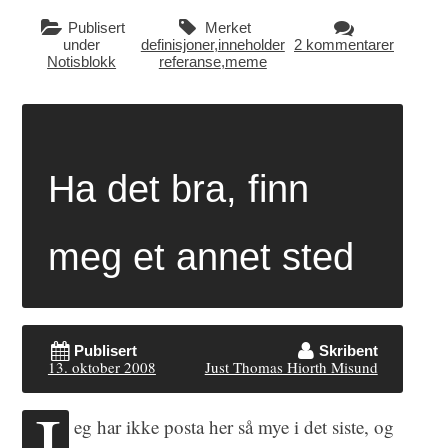
Publisert
Merket
under
definisjoner
,
inneholder
2 kommentarer
Notisblokk
referanse
,
meme
Ha det bra, finn
meg et annet sted
Publisert
Skribent
13. oktober 2008
Just Thomas Hiorth Misund
J
eg har ikke posta her så mye i det siste, og