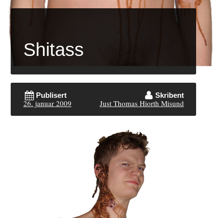
Shitass
Publisert
Skribent
26. januar 2009
Just Thomas Hiorth Misund