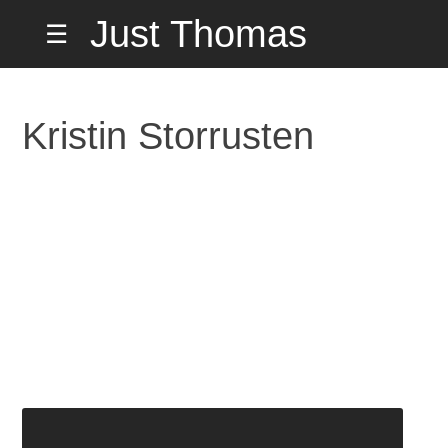
Hopp
Just Thomas
☰
til
innholdet
Hiorth Misund
Kristin Storrusten
på Hemmelig
Adresse