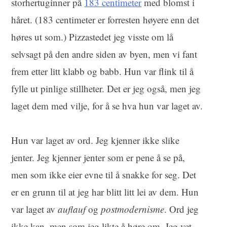
storhertuginner på
183 centimeter
med blomst i
håret. (183 centimeter er forresten høyere enn det
høres ut som.) Pizzastedet jeg visste om lå
selvsagt på den andre siden av byen, men vi fant
frem etter litt klabb og babb. Hun var flink til å
fylle ut pinlige stillheter. Det er jeg også, men jeg
laget dem med vilje, for å se hva hun var laget av.
Hun var laget av ord. Jeg kjenner ikke slike
jenter. Jeg kjenner jenter som er pene å se på,
men som ikke eier evne til å snakke for seg. Det
er en grunn til at jeg har blitt litt lei av dem. Hun
var laget av
auflauf
og
postmodernisme
. Ord jeg
ikke kan, men som jeg likte å høre om. Jeg vet