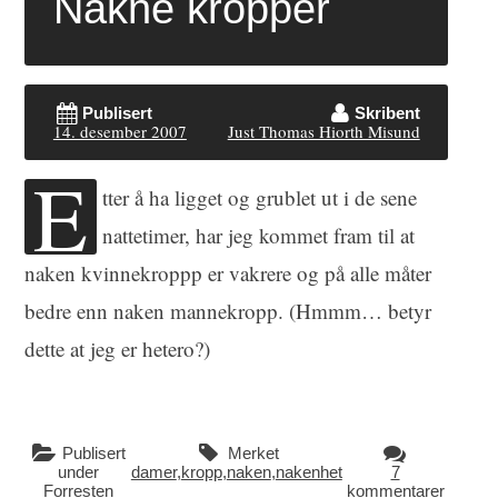
Nakne kropper
Publisert
Skribent
14. desember 2007
Just Thomas Hiorth Misund
E
tter å ha ligget og grublet ut i de sene
nattetimer, har jeg kommet fram til at
naken kvinnekroppp er vakrere og på alle måter
bedre enn naken mannekropp. (Hmmm… betyr
dette at jeg er hetero?)
Publisert
Merket
under
damer
,
kropp
,
naken
,
nakenhet
7
Forresten
kommentarer