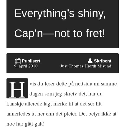
Everything’s shiny,
Cap’n—not to fret!
Publisert
Skribent
9. april 2010
Just Thomas Hiorth Misund
H
vis du leser dette på nettsida mi samme
dagen som jeg skreiv det, har du
kanskje allerede lagt merke til at det ser litt
annerledes ut her enn det pleier. Det betyr ikke at
noe har gått galt!