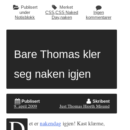
Publisert
Merket
under
CSS
,
CSS Naked
Ingen
Notisblokk
Day
,
naken
kommentarer
Bare Thomas kler
seg naken igjen
Publisert
Skribent
9. april 2009
Just Thomas Hiorth Misund
D
et er
nakendag
igjen! Kast klærne,