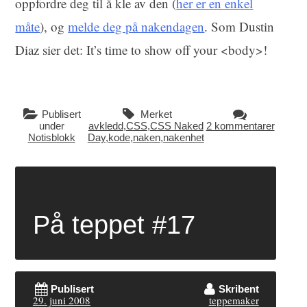
oppfordre deg til å kle av den (
her er en enkel
måte
), og
melde deg på nakendagen
. Som Dustin
Diaz sier det: It’s time to show off your <body>!
Publisert
Merket
under
avkledd
,
CSS
,
CSS Naked
2 kommentarer
Notisblokk
Day
,
kode
,
naken
,
nakenhet
På teppet #17
Publisert
Skribent
29. juni 2008
teppemaker