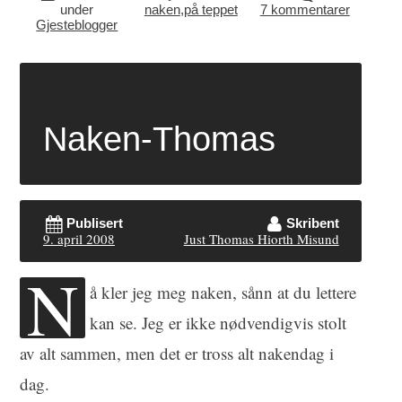
under
naken
,
på teppet
7 kommentarer
Gjesteblogger
Naken-Thomas
Publisert
Skribent
9. april 2008
Just Thomas Hiorth Misund
N
å kler jeg meg naken, sånn at du lettere
kan se. Jeg er ikke nødvendigvis stolt
av alt sammen, men det er tross alt nakendag i
dag.