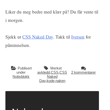
Liker du meg bedre med klær på? Du får vente til
i morgen.
Sjekk ut
CSS Naked Day
. Takk til
Iversen
for
påminnelsen.
Publisert
Merket
under
avkledd
,
CSS
,
CSS
2 kommentarer
Notisblokk
Naked
Day
,
kode
,
naken