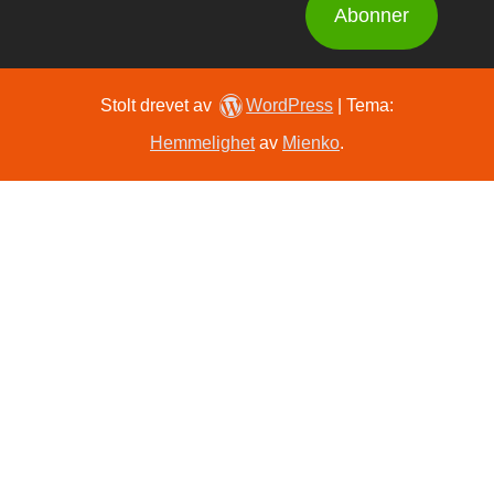
Abonner
Stolt drevet av
WordPress
|
Tema:
Hemmelighet
av
Mienko
.