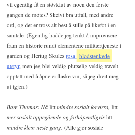
vil egentlig få en støvklut av noen den første
gangen de møtes? Skeivt bra utfall, med andre
ord, og det er tross alt best å stille på likefot i en
samtale. (Egentlig hadde jeg tenkt å improvisere
fram en historie rundt elementene militærtjeneste i
garden og Hertug Skules
rosa
blodstenkede
utstyr
, men jeg blei veldig plutselig veldig travelt
opptatt med å åpne ei flaske vin, så jeg dreit meg
ut igjen.)
Bare Thomas: Nå
litt
mindre sosialt forvirra,
litt
mer sosialt oppegående og forhåpentligvis
litt
mindre klein neste gang.
(Alle gjør sosiale