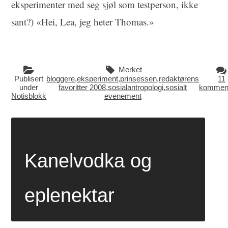
eksperimenter med seg sjøl som testperson, ikke
sant?) «Hei, Lea, jeg heter Thomas.»
Merket
Publisert
bloggere
,
eksperiment
,
prinsessen
,
redaktørens
11
under
favoritter 2008
,
sosialantropologi
,
sosialt
komment
Notisblokk
evenement
Kanelvodka og
eplenektar