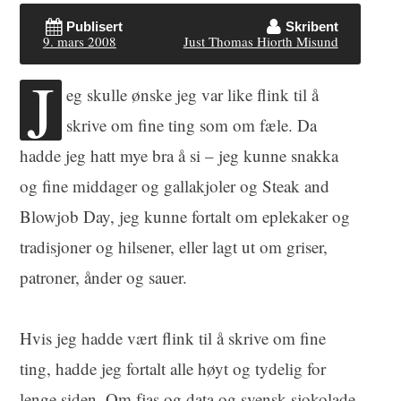
Publisert
Skribent
9. mars 2008
Just Thomas Hiorth Misund
J
eg skulle ønske jeg var like flink til å
skrive om fine ting som om fæle. Da
hadde jeg hatt mye bra å si – jeg kunne snakka
og fine middager og gallakjoler og Steak and
Blowjob Day, jeg kunne fortalt om eplekaker og
tradisjoner og hilsener, eller lagt ut om griser,
patroner, ånder og sauer.
Hvis jeg hadde vært flink til å skrive om fine
ting, hadde jeg fortalt alle høyt og tydelig for
lenge siden. Om fjas og data og svensk sjokolade,