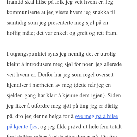
framtid skal hilse på folk jeg veit hvem er. Jeg
kommuniserte at jeg visste hvem jeg snakka til
samtidig som jeg presenterte meg sjøl på en
høflig måte; det var enkelt og greit og rett fram.
I utgangspunktet syns jeg nemlig det er utrolig
kleint å introdusere meg sjøl for noen jeg allerede
veit hvem er. Derfor har jeg som regel oversett
kjendiser i nærheten av meg (dette når jeg en
sjelden gang har klart å kjenne dem igjen). Siden
jeg liker å utfordre meg sjøl på ting jeg er dårlig
på, dro jeg denne helga for å
øve meg på å hilse
på kjente fjes
, og jeg fikk prøvd ut hele fem totalt
forskjellige måter å takle situasjonen på. De fire