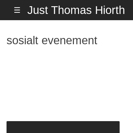
Hopp
Just Thomas Hiorth
☰
til
innholdet
Misund
på Hemmelig
sosialt evenement
Adresse