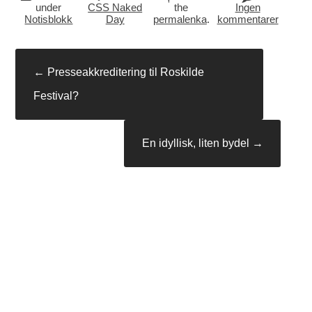
under
CSS Naked
the
Ingen
Notisblokk
Day
permalenka
.
kommentarer
Innleggsnavigasjon
←
Presseakkreditering til Roskilde
Festival?
En idyllisk, liten bydel
→