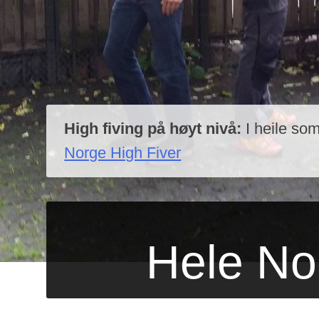
High fiving på høyt nivå:
I heile som
Norge High Fiver
Hele No