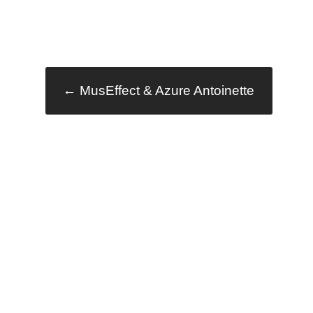
Innleggsna
←
MusEffect & Azure Antoinette