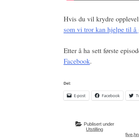
Hvis du vil krydre oppleve
som vi tror kan hjelpe til 
Etter å ha sett første episo
Facebook
.
Del:
E-post
Facebook
T
Publisert under
Utstilling
five
,
hn