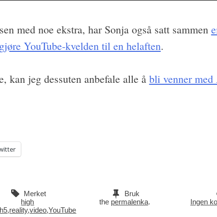
lsen med noe ekstra, har Sonja også satt sammen
e
å gjøre YouTube-kvelden til en helaften
.
de, kan jeg dessuten anbefale alle å
bli venner med
witter
Merket
Bruk
high
the
permalenka
.
Ingen k
h5
,
reality
,
video
,
YouTube