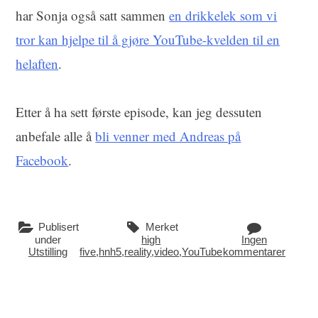
har Sonja også satt sammen
en drikkelek som vi
tror kan hjelpe til å gjøre YouTube-kvelden til en
helaften
.
Etter å ha sett første episode, kan jeg dessuten
anbefale alle å
bli venner med Andreas på
Facebook
.
Publisert
Merket
under
high
Ingen
Utstilling
five
,
hnh5
,
reality
,
video
,
YouTube
kommentarer