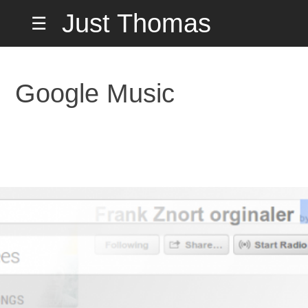
Hopp
Just Thomas
☰
til
innholdet
Hiorth Misund
Google Music
på Hemmelig
Adresse