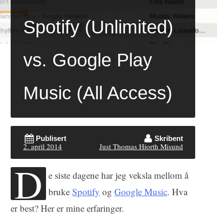
Spotify (Unlimited)
vs. Google Play
Music (All Access)
Publisert
Skribent
2. april 2014
Just Thomas Hiorth Misund
D
e siste dagene har jeg veksla mellom å
bruke
Spotify
og
Google Music
. Hva
er best? Her er mine erfaringer.