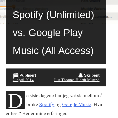
Spotify (Unlimited)
vs. Google Play
Music (All Access)
Publisert
Skribent
2. april 2014
Just Thomas Hiorth Misund
D
e siste dagene har jeg veksla mellom å
bruke
Spotify
og
Google Music
. Hva
er best? Her er mine erfaringer.