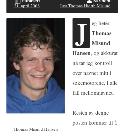
Publisert
Skribent
21. april 2008
Just Thomas Hiorth Misund
J
eg heter
Thomas
Misund
Hansen
, og akkurat
nå tar jeg kontroll
over navnet mitt i
søkemotorene. I alle
fall mellomnavnet.
Resten av denne
posten kommer til å
Thomas Misund Hansen