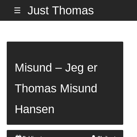
Hopp
Just Thomas
☰
til
innholdet
Hiorth Misund
på Hemmelig
Misund – Jeg er
Adresse
Thomas Misund
Hansen