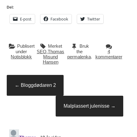
Del:
E-post
Facebook
Twitter
Publisert
Merket
Bruk
under
SEO
,
Thomas
the
4
Notisblokk
Misund
permalenka
.
kommentarer
Hansen
Innleggsnavigasjon
←
Bloggdødaren 2
Malplassert julenisse
→