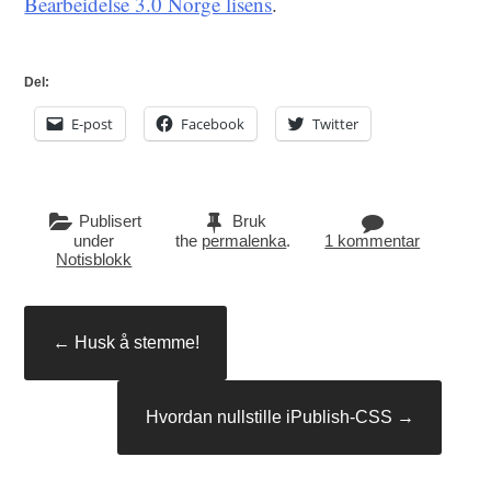
Bearbeidelse 3.0 Norge lisens
.
Del:
E-post
Facebook
Twitter
Publisert
Bruk
under
the
permalenka
.
1 kommentar
Notisblokk
Innleggsnavigasjon
←
Husk å stemme!
Hvordan nullstille iPublish-CSS
→