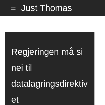
Hopp
Just Thomas
☰
til
innholdet
Hiorth Misund
på Hemmelig
Regjeringen må si
Adresse
nei til
datalagringsdirektiv
et