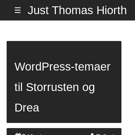
Hopp
Just Thomas Hiorth
☰
til
innholdet
Misund
på Hemmelig
Adresse
WordPress-temaer
til Storrusten og
Drea