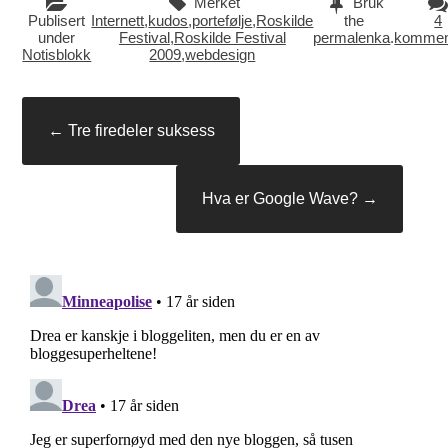
Merket
Bruk
Publisert
Internett
,
kudos
,
portefølje
,
Roskilde
the
4
under
Festival
,
Roskilde Festival
permalenka
.
kommen
Notisblokk
2009
,
webdesign
Innleggsnavigasjon
←
Tre firedeler suksess
Hva er Google Wave?
→