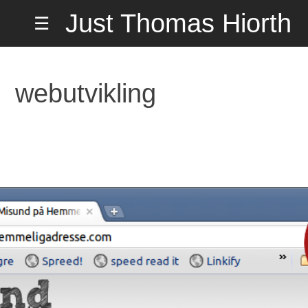
Hopp
Just Thomas Hiorth
☰
til
innholdet
Misund
på Hemmeli
webutvikling
Adresse