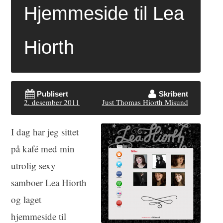
Hjemmeside til Lea
Hiorth
Publisert
Skribent
2. desember 2011
Just Thomas Hiorth Misund
I dag har jeg sittet
på kafé med min
utrolig sexy
samboer Lea Hiorth
og laget
hjemmeside til