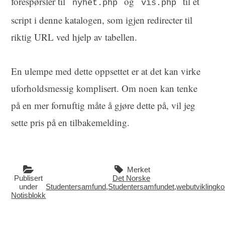
forespørsler til
og
til et
nyhet.php
vis.php
script i denne katalogen, som igjen redirecter til
riktig URL ved hjelp av tabellen.
En ulempe med dette oppsettet er at det kan virke
uforholdsmessig komplisert. Om noen kan tenke
på en mer fornuftig måte å gjøre dette på, vil jeg
sette pris på en tilbakemelding.
Merket
Publisert
Det Norske
under
Studentersamfund
,
Studentersamfundet
,
webutvikling
ko
Notisblokk