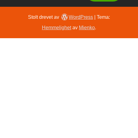
Stolt drevet av
WordPress
|
Tema:
Hemmelighet
av
Mienko
.