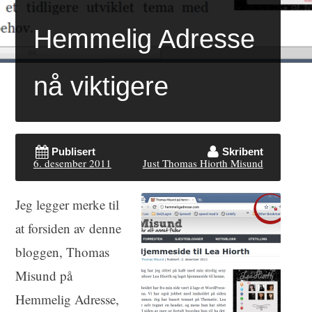
Hemmelig Adresse
nå viktigere
Publisert
Skribent
6. desember 2011
Just Thomas Hiorth Misund
Jeg legger merke til
at forsiden av denne
bloggen, Thomas
Misund på
Hemmelig Adresse,