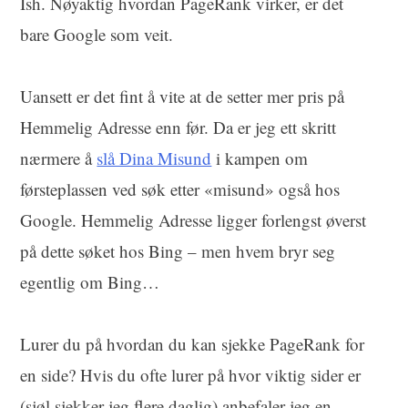
Ish. Nøyaktig hvordan PageRank virker, er det
bare Google som veit.
Uansett er det fint å vite at de setter mer pris på
Hemmelig Adresse enn før. Da er jeg ett skritt
nærmere å
slå Dina Misund
i kampen om
førsteplassen ved søk etter «misund» også hos
Google. Hemmelig Adresse ligger forlengst øverst
på dette søket hos Bing – men hvem bryr seg
egentlig om Bing…
Lurer du på hvordan du kan sjekke PageRank for
en side? Hvis du ofte lurer på hvor viktig sider er
(sjøl sjekker jeg flere daglig) anbefaler jeg en